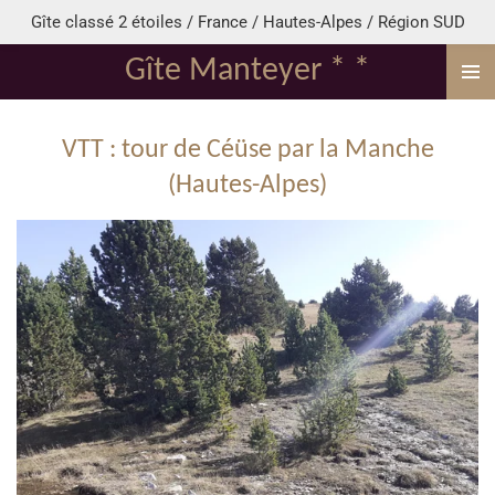
Gîte classé 2 étoiles / France / Hautes-Alpes / Région SUD
Passer
au
Gîte Manteyer * *
contenu
principal
VTT : tour de Céüse par la Manche
(Hautes-Alpes)