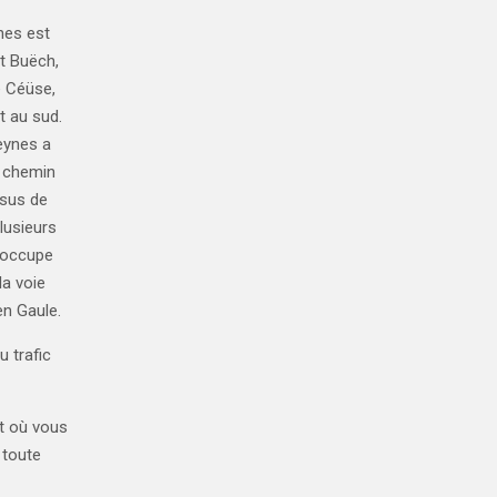
nes est
it Buëch
,
e Céüse
,
t au sud.
eynes a
« chemin
ssus de
plusieurs
l occupe
la voie
en Gaule.
u trafic
nt où vous
 toute