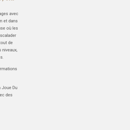
sages avec
n et dans
üse où les
escalader
rtout de
 niveaux,
s.
ormations
la Joue Du
ec des