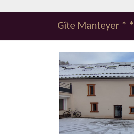
Passer
au
contenu
Gîte Manteyer * *
principal